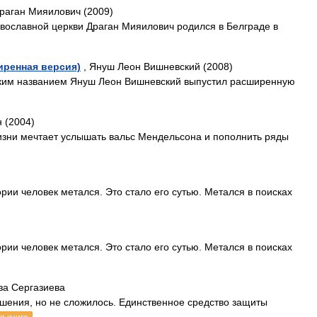
раган Мияилович (2009)
вославной церкви Драган Мияилович родился в Белграде в
иренная версия)
, Януш Леон Вишневский (2008)
 таким названием Януш Леон Вишневский выпустил расширенную
 (2004)
изни мечтает услышать вальс Мендельсона и пополнить ряды
рии человек метался. Это стало его сутью. Метался в поисках
рии человек метался. Это стало его сутью. Метался в поисках
за Сергазиева
шения, но не сложилось. Единственное средство защиты