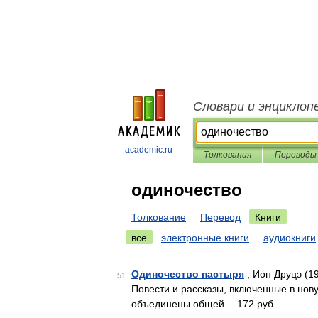
Словари и энциклоп
academic.ru
Толкования
Переводы
одиночество
Толкование
Перевод
Книги
все
электронные книги
аудиокниги
Одиночество пастыря
, Ион Друцэ (1
51
Повести и рассказы, включенные в нову
объединены общей… 172 руб