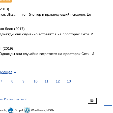
я книга
(2013)
как Ulitza, — топ-блоггер и практикующий психолог. Ее
уш Леон (2017)
 Однажды они случайно встретятся на просторах Сети. И
. (2019)
 Однажды они случайно встретятся на просторах Сети. И
дующая
→
7
8
9
10
11
12
13
ка
,
Реклама на сайте
18+
omla,
Drupal,
WordPress, MODx.