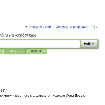
Запомнить сайт
Словарь на свой сайт
RU
едии на Академике
Найти!
Книги
Игры ⚽
988)
ю книгу известного молдавского писателя Иона Друцэ,