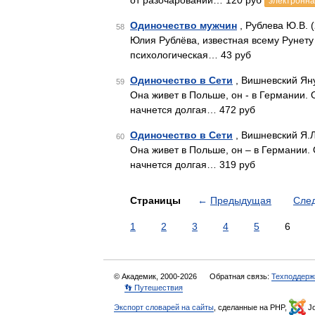
от разочарований… 120 руб
электронна
Одиночество мужчин
, Рублева Ю.В. 
58
Юлия Рублёва, известная всему Рунету 
психологическая… 43 руб
Одиночество в Сети
, Вишневский Ян
59
Она живет в Польше, он - в Германии.
начнется долгая… 472 руб
Одиночество в Сети
, Вишневский Я.Л
60
Она живет в Польше, он – в Германии.
начнется долгая… 319 руб
Страницы
←
Предыдущая
Сле
1
2
3
4
5
6
© Академик, 2000-2026
Обратная связь:
Техподдерж
👣 Путешествия
Экспорт словарей на сайты
, сделанные на PHP,
Jo