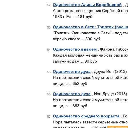
Одиночество Алины Воробьевой
, Д
52
Автор романа священник Сербской пра
1953 г. Его… 181 руб
Одиночество в Сети: Триптих (расш
53
"Триптих: Одиночество в Сети" - под
версию своего… 500 руб
Одиночество вдвоем
, Файона Гибсон
54
Каждая молодая женщина хоть раз в ж
замужних дам… 90 руб
Одиночество духа
, Друцэ Ион (2013)
55
На протяжении своей мучительной исто
пищи, в… 652 руб
Одиночество духа
, Ион Друце (2013)
56
На протяжении своей мучительной исто
пищи, в… 383 руб
Одиночество среднего возраста
, Ро
57
Нора пыталась завести серьезные отно